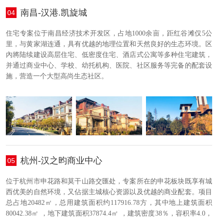
南昌-汉港.凯旋城
04
住宅专案位于南昌经济技术开发区，占地1000余亩，距红谷滩仅5公
里，与黄家湖连通，具有优越的地理位置和天然良好的生态环境。区
內將陆续建设高层住宅、低密度住宅、酒店式公寓等多种住宅建筑，
并通过商业中心、学校、幼托机构、医院、社区服务等完备的配套设
施，营造一个大型高尚生态社区。
杭州-汉之昀商业中心
05
位于杭州市申花路和莫干山路交匯处，专案所在的申花板块既享有城
西优美的自然环境，又佔据主城核心资源以及优越的商业配套。项目
总占地20482㎡，总用建筑面积约117916.78方，其中地上建筑面积
80042.38㎡ ，地下建筑面积37874.4㎡ ，建筑密度38％，容积率4.0，