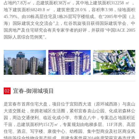
占地约7.8万㎡，总建筑面积38万㎡，其中地上建筑面积312258 ㎡ ，
地下建筑面积68249.8 ㎡ ，建筑密度28.0％，容积率3.98，绿地面积
45.79%。由10栋高层住宅及1栋26层写字楼组成。在“2005年中国（上
海）国际建筑文化交流会”上，红谷凯旋项目获得国际建筑学会、中
国房地产及住宅研究会有关专家学者的好评，并获得“中国IACE 2005
国际人居综合范例奖”。
宜春-御湖城项目
02
是宜春市首席住宅大盘，项目位于宜阳西大道（原环城西路）与袁山
大道交匯处，坐拥老城区生活圈，紧邻宜春袁山公园、化成岩森林公
园，周边交通便利、临近化成小学、市重点八中，专案总占地面积近
千亩，总建筑面积约151万㎡，专案规划由电梯多层、11F洋房、高层
住宅、酒店、写字楼、康復中心、幼稚园、集中型商业及社区商业风
情街等综合性物业形态组成。所建专案曾获2014年度荣获宜春市优质