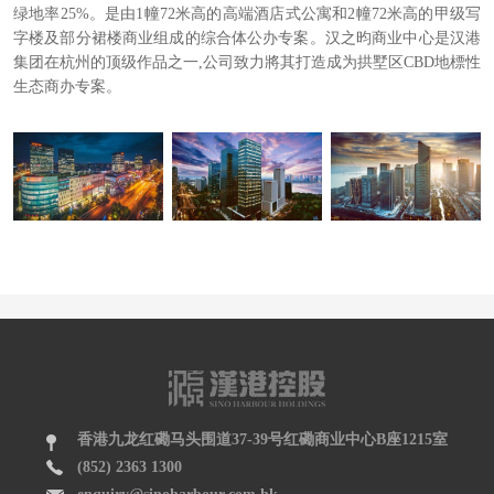
绿地率25%。是由1幢72米高的高端酒店式公寓和2幢72米高的甲级写
字楼及部分裙楼商业组成的综合体公办专案。汉之昀商业中心是汉港
集团在杭州的顶级作品之一,公司致力將其打造成为拱墅区CBD地標性
生态商办专案。
香港九龙红磡马头围道37-39号红磡商业中心B座1215室
(852) 2363 1300