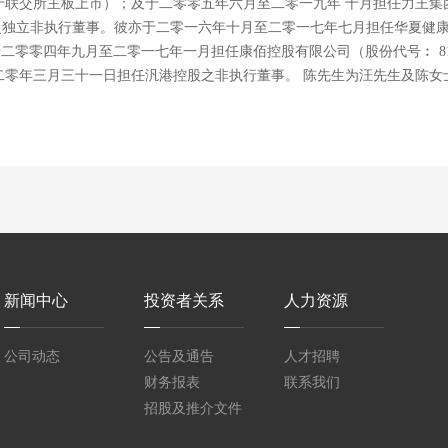
 （于联交所主板上市）；及于二零零五年六月至二零一九年 十月担任力王
之独立非执行董事。彼亦于二零一六年十月至二零一七年七月担任华夏健康
于二零零四年九月至二零一七年一月担任康佰控股有限公司（股份代号︰ 81
二零年三月三十一日担任汎港控股之非执行董事。 陈先生为汪先生及陈女
新闻中心
投资者关系
人力资源
公司动态
公告及通告
人才招聘
财务报表
联系我们
招股及推介文件