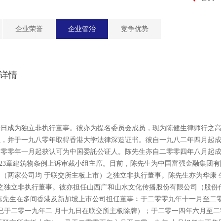
企业荣誉
企业管治
竞争优势
详情
一日成为独立非执行董事。彼亦为提名委员会成员，现为陈健生律师行之
位，并于一九八零年取得香港大学法律深造证书。彼自一九八二年四月起
零零零年一月起获认可为中国委託公证人。陈先生亦自二零零四年八月起
123章建筑物条例上诉审裁小组主席。目前，陈先生为中国富强金融集团有限
8）（两家公司均 于联交所主板上市）之独立非执行董事。陈先生亦为华康
市）之独立非执行董事。彼亦担任山西广和山水文化传播股份有限公司（股份代
陈先生在多间香港及新加坡上市公司担任董事︰于二零零九年十一月至二
（已于二零一九年二 月十九日在联交所主板除牌）；于二零一四年六月至二