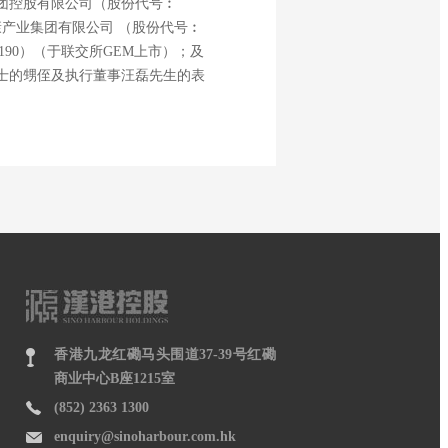
集团控股有限公司（股份代号︰
产业集团有限公司 （股份代号︰
90）（于联交所GEM上市）；及
士的甥侄及执行董事汪磊先生的表
香港九龙红磡马头围道37-39号红磡
商业中心B座1215室
(852) 2363 1300
enquiry@sinoharbour.com.hk