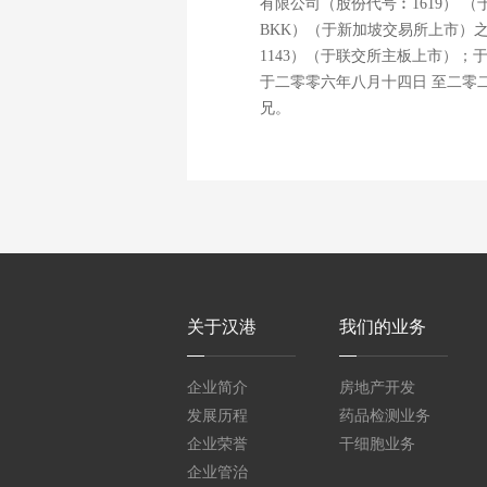
有限公司（股份代号︰1619）
BKK）（于新加坡交易所上市）
1143）（于联交所主板上市）；
于二零零六年八月十四日 至二零
兄。
关于汉港
我们的业务
企业简介
房地产开发
发展历程
药品检测业务
企业荣誉
干细胞业务
企业管治