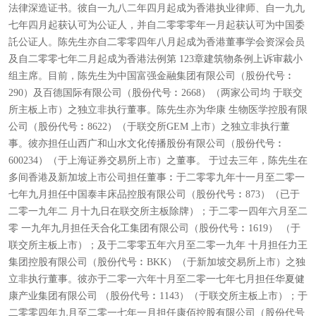
法律深造证书。彼自一九八二年四月起成为香港执业律师、自一九九
七年四月起获认可为公证人，并自二零零零年一月起获认可为中国委
託公证人。陈先生亦自二零零四年八月起成为香港董事学会资深会员
及自二零零七年二月起成为香港法例第 123章建筑物条例上诉审裁小
组主席。目前，陈先生为中国富强金融集团有限公司（股份代号︰
290）及百德国际有限公司（股份代号︰2668）（两家公司均 于联交
所主板上市）之独立非执行董事。陈先生亦为华康 生物医学控股有限
公司（股份代号︰8622）（于联交所GEM 上市）之独立非执行董
事。彼亦担任山西广和山水文化传播股份有限公司（股份代号︰
600234）（于上海证券交易所上市）之董事。 于过去三年，陈先生在
多间香港及新加坡上市公司担任董事︰于二零零九年十一月至二零一
七年九月担任中国泰丰床品控股有限公司（股份代号︰873）（已于
二零一九年二 月十九日在联交所主板除牌）；于二零一四年六月至二
零 一九年九月担任天合化工集团有限公司（股份代号︰1619） （于
联交所主板上市）；及于二零零五年六月至二零一九年 十月担任力王
集团控股有限公司（股份代号︰BKK）（于新加坡交易所上市）之独
立非执行董事。彼亦于二零一六年十月至二零一七年七月担任华夏健
康产业集团有限公司 （股份代号︰1143）（于联交所主板上市）；于
二零零四年九月至二零一七年一月担任康佰控股有限公司（股份代号